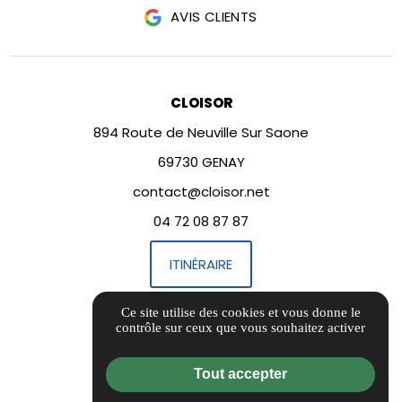
AVIS CLIENTS
CLOISOR
894 Route de Neuville Sur Saone
69730 GENAY
contact@cloisor.net
04 72 08 87 87
ITINÉRAIRE
Ce site utilise des cookies et vous donne le
LIENS UTILES
contrôle sur ceux que vous souhaitez activer
Informations complémentaires
Mentions légales
Tout accepter