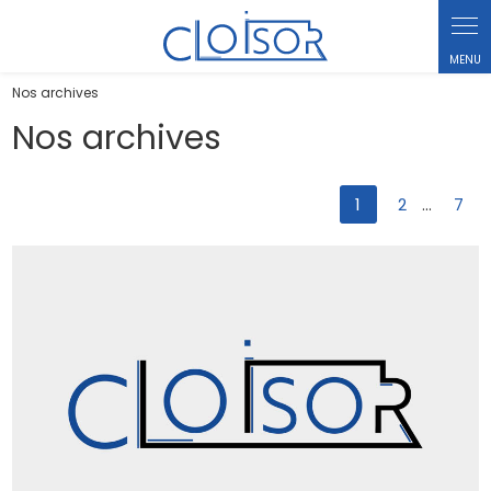
Panneau de gestion des cookies
Nos archives
Nos archives
1
2
7
...